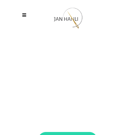
FAQ
Lorem ipsum dolor sit amet,
consectetur adipiscing elit, sed
do eiusmod tempor incididunt
ut labore et dolore magna
iscing elit, sed do eiusmod
tempor inci.