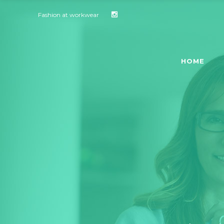
Fashion at workwear
HOME