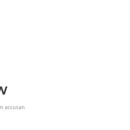
W
em accusan